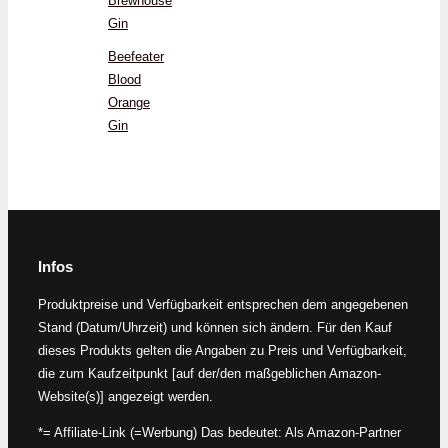
Brewhouse
Gin
Beefeater
Blood
Orange
Gin
Infos
Produktpreise und Verfügbarkeit entsprechen dem angegebenen
Stand (Datum/Uhrzeit) und können sich ändern. Für den Kauf
dieses Produkts gelten die Angaben zu Preis und Verfügbarkeit,
die zum Kaufzeitpunkt [auf der/den maßgeblichen Amazon-
Website(s)] angezeigt werden.
*= Affiliate-Link (=Werbung) Das bedeutet: Als Amazon-Partner