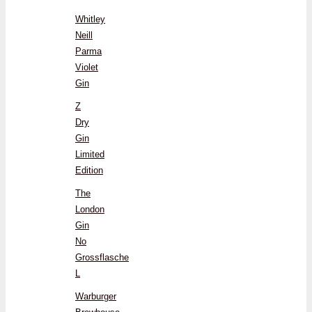
Whitley
Neill
Parma
Violet
Gin
Z
Dry
Gin
Limited
Edition
The
London
Gin
No
Grossflasche
L
Warburger