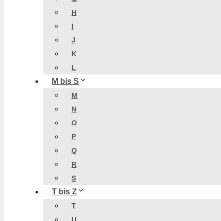
H
I
J
K
L
M bis S
M
N
O
P
Q
R
S
T bis Z
T
U