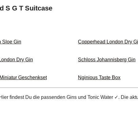
d S G T Suitcase
 Sloe Gin
Copperhead London Dry G
London Dry Gin
Schloss Johannisberg Gin
 Miniatur Geschenkset
Nginious Taste Box
Hier findest Du die passenden Gins und Tonic Water ✓. Die akt