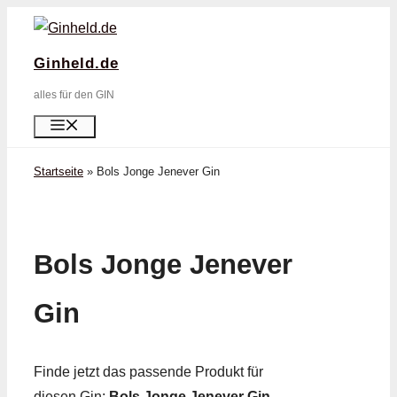
Zum
Inhalt
Ginheld.de
springen
alles für den GIN
Menü
Startseite
»
Bols Jonge Jenever Gin
Bols Jonge Jenever
Gin
Finde jetzt das passende Produkt für
diesen Gin:
Bols Jonge Jenever Gin
.