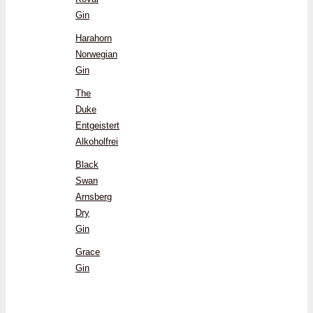
Gin
Harahorn
Norwegian
Gin
The
Duke
Entgeistert
Alkoholfrei
Black
Swan
Arnsberg
Dry
Gin
Grace
Gin