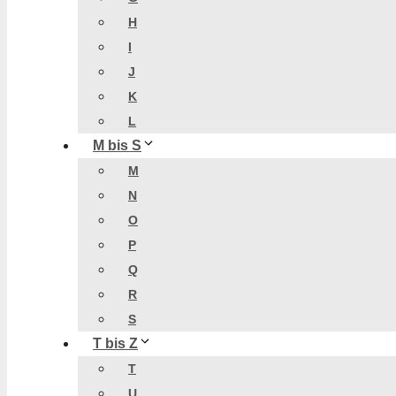
H
I
J
K
L
M bis S
M
N
O
P
Q
R
S
T bis Z
T
U