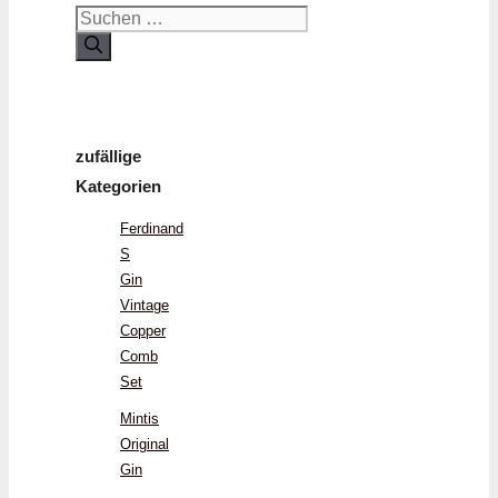
Suchen
nach:
zufällige
Kategorien
Ferdinand
S
Gin
Vintage
Copper
Comb
Set
Mintis
Original
Gin