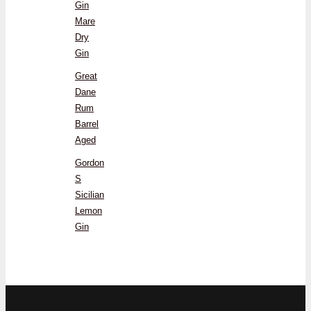
Gin
Mare
Dry
Gin
Great
Dane
Rum
Barrel
Aged
Gordon
S
Sicilian
Lemon
Gin