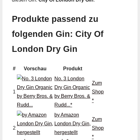
Produkte passend zu
folgenden Gin: City Of
London Dry Gin
#
Vorschau
Produkt
No. 3 London
Zum
Dry Gin Organic
1
Shop
by Berry Bros. &
*
Rudd...*
by Amazon
Zum
London Dry Gin,
2
Shop
hergestellt
*