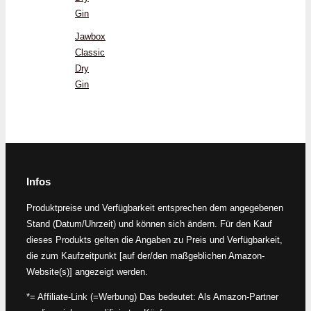
Gin
Jawbox
Classic
Dry
Gin
Infos
Produktpreise und Verfügbarkeit entsprechen dem angegebenen
Stand (Datum/Uhrzeit) und können sich ändern. Für den Kauf
dieses Produkts gelten die Angaben zu Preis und Verfügbarkeit,
die zum Kaufzeitpunkt [auf der/den maßgeblichen Amazon-
Website(s)] angezeigt werden.
*= Affiliate-Link (=Werbung) Das bedeutet: Als Amazon-Partner