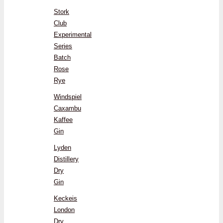
Stork
Club
Experimental
Series
Batch
Rose
Rye
Windspiel
Caxambu
Kaffee
Gin
Lyden
Distillery
Dry
Gin
Keckeis
London
Dry