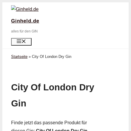
Zum
Inhalt
Ginheld.de
springen
alles für den GIN
Menü
Startseite
»
City Of London Dry Gin
City Of London Dry
Gin
Finde jetzt das passende Produkt für
diesen Gin:
City Of London Dry Gin
.