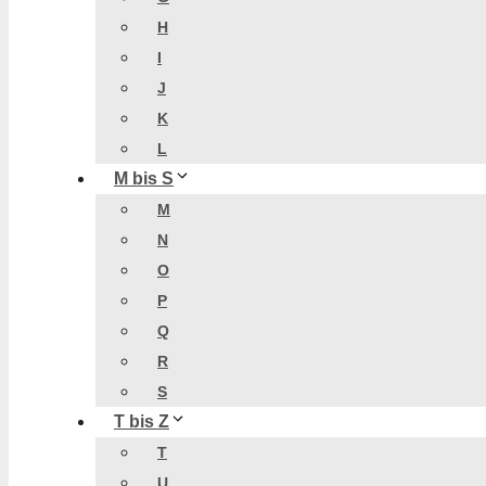
H
I
J
K
L
M bis S
M
N
O
P
Q
R
S
T bis Z
T
U