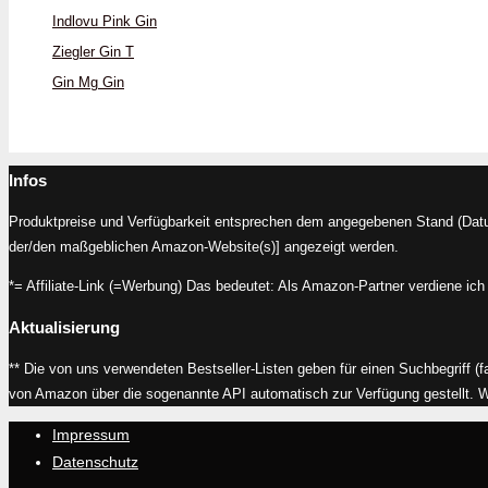
Indlovu Pink Gin
Ziegler Gin T
Gin Mg Gin
Infos
Produktpreise und Verfügbarkeit entsprechen dem angegebenen Stand (Datum
der/den maßgeblichen Amazon-Website(s)] angezeigt werden.
*= Affiliate-Link (=Werbung) Das bedeutet: Als Amazon-Partner verdiene ich 
Aktualisierung
** Die von uns verwendeten Bestseller-Listen geben für einen Suchbegriff (f
von Amazon über die sogenannte API automatisch zur Verfügung gestellt. Wir 
Impressum
Datenschutz