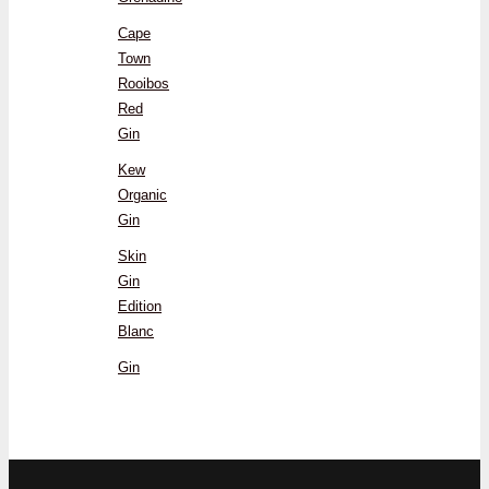
Cape
Town
Rooibos
Red
Gin
Kew
Organic
Gin
Skin
Gin
Edition
Blanc
Gin