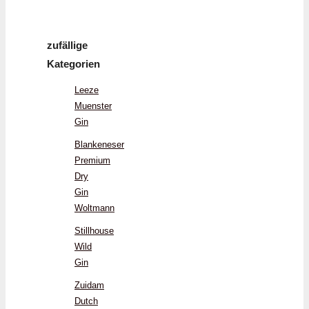
zufällige
Kategorien
Leeze
Muenster
Gin
Blankeneser
Premium
Dry
Gin
Woltmann
Stillhouse
Wild
Gin
Zuidam
Dutch