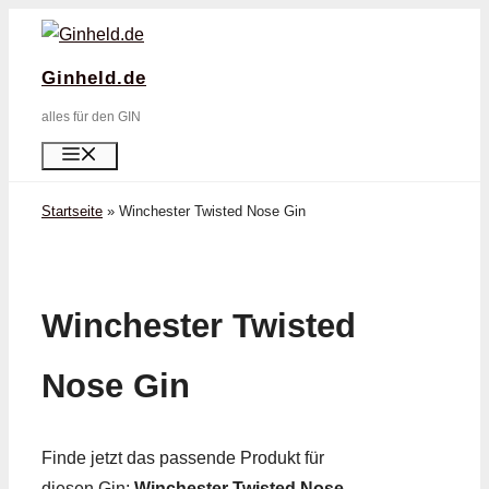
Zum
Inhalt
Ginheld.de
springen
alles für den GIN
Menü
Startseite
»
Winchester Twisted Nose Gin
Winchester Twisted
Nose Gin
Finde jetzt das passende Produkt für
diesen Gin:
Winchester Twisted Nose