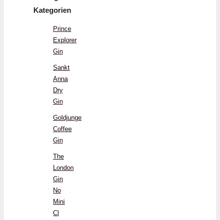
Kategorien
Prince
Explorer
Gin
Sankt
Anna
Dry
Gin
Goldjunge
Coffee
Gin
The
London
Gin
No
Mini
Cl