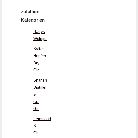
zufällige
Kategorien
Harrys
Waldgin
Sylter
Hopfen
Dry
Gin
Sharish
Distiller
S
Cut
Gin
Ferdinand
S
Gin