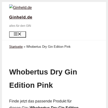
Zum
Inhalt
Ginheld.de
springen
alles für den GIN
Menü
Startseite
»
Whobertus Dry Gin Edition Pink
Whobertus Dry Gin
Edition Pink
Finde jetzt das passende Produkt für
diesen Gin:
Whobertus Dry Gin Edition