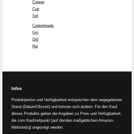
Copper
Cup
Set
Cadenheads
Gin
Old
Raj
Infos
Produktpreise und Verfügbarkeit entsprechen dem angegebenen
Stand (Datum/Uhrzeit) und können sich ändern. Für den Kauf
dieses Produkts gelten die Angaben zu Preis und Verfügbarkeit,
die zum Kaufzeitpunkt [auf der/den maßgeblichen Amazon-
Website(s)] angezeigt werden.