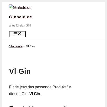
Zum
Inhalt
Ginheld.de
springen
alles für den GIN
Menü
Startseite
»
Vl Gin
Vl Gin
Finde jetzt das passende Produkt für
diesen Gin:
Vl Gin
.