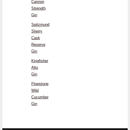
Cannon
Strength
Gin
Spitzmund
Sherry
Cask
Reserve
Gin
Kingfisher
Alto
Gin
Flowstone
Wild
Cucumber
Gin