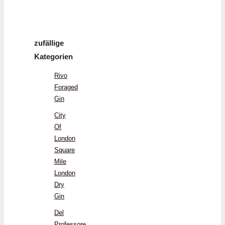
zufällige
Kategorien
Rivo
Foraged
Gin
City
Of
London
Square
Mile
London
Dry
Gin
Del
Professore