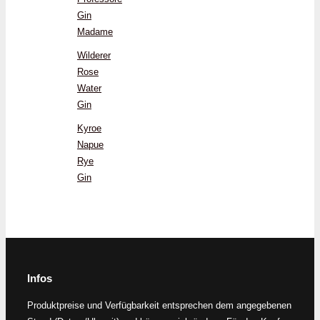
Gin
Madame
Wilderer
Rose
Water
Gin
Kyroe
Napue
Rye
Gin
Infos
Produktpreise und Verfügbarkeit entsprechen dem angegebenen