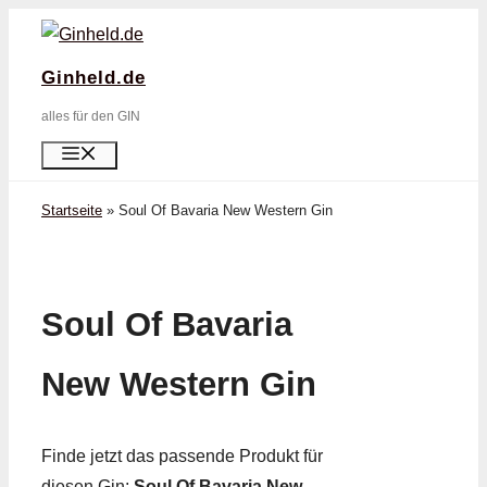
Zum
Inhalt
Ginheld.de
springen
alles für den GIN
Menü
Startseite
»
Soul Of Bavaria New Western Gin
Soul Of Bavaria
New Western Gin
Finde jetzt das passende Produkt für
diesen Gin:
Soul Of Bavaria New