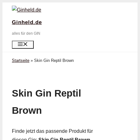
Zum
Inhalt
Ginheld.de
springen
alles für den GIN
Menü
Startseite
»
Skin Gin Reptil Brown
Skin Gin Reptil
Brown
Finde jetzt das passende Produkt für
diesen Gin:
Skin Gin Reptil Brown
.