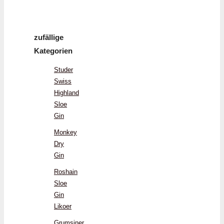
zufällige
Kategorien
Studer
Swiss
Highland
Sloe
Gin
Monkey
Dry
Gin
Roshain
Sloe
Gin
Likoer
Grumsiner