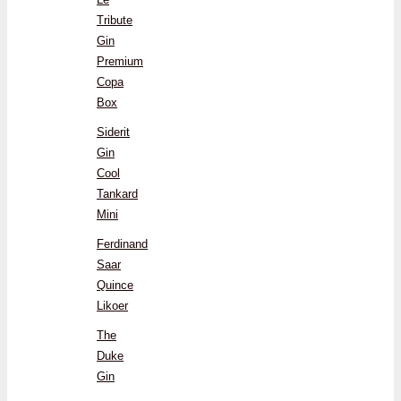
Tribute
Gin
Premium
Copa
Box
Siderit
Gin
Cool
Tankard
Mini
Ferdinand
Saar
Quince
Likoer
The
Duke
Gin