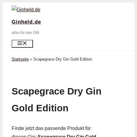
Zum
Inhalt
Ginheld.de
springen
alles für den GIN
Menü
Startseite
»
Scapegrace Dry Gin Gold Edition
Scapegrace Dry Gin
Gold Edition
Finde jetzt das passende Produkt für
diesen Gin:
Scapegrace Dry Gin Gold