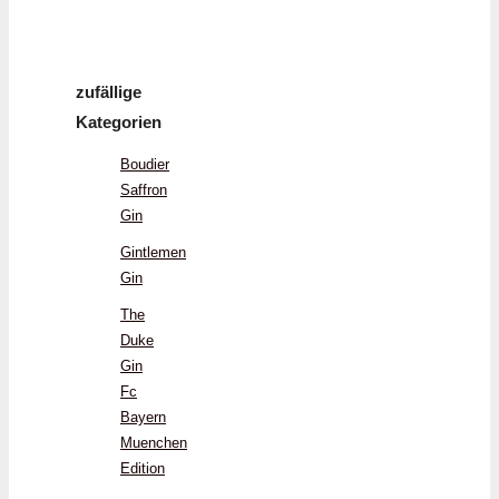
zufällige
Kategorien
Boudier
Saffron
Gin
Gintlemen
Gin
The
Duke
Gin
Fc
Bayern
Muenchen
Edition