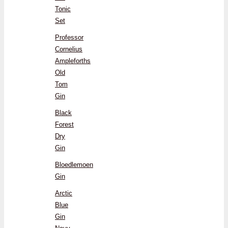
Tonic
Set
Professor
Cornelius
Ampleforths
Old
Tom
Gin
Black
Forest
Dry
Gin
Bloedlemoen
Gin
Arctic
Blue
Gin