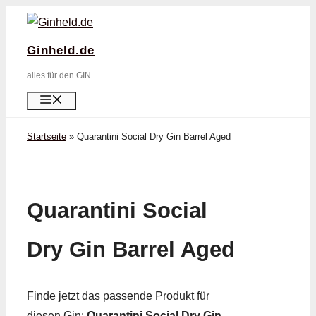
Zum
Inhalt
Ginheld.de
springen
alles für den GIN
Menü
Startseite
»
Quarantini Social Dry Gin Barrel Aged
Quarantini Social
Dry Gin Barrel Aged
Finde jetzt das passende Produkt für
diesen Gin:
Quarantini Social Dry Gin