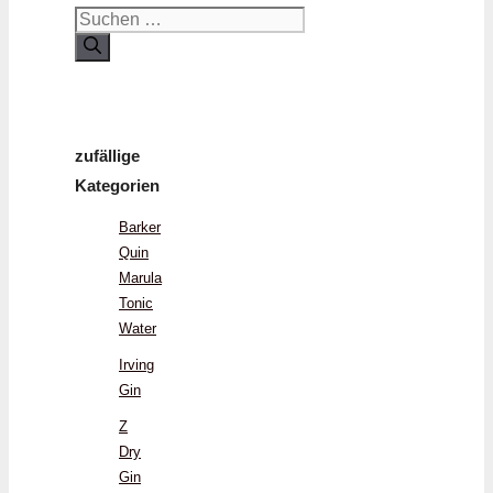
Suchen
nach:
zufällige
Kategorien
Barker
Quin
Marula
Tonic
Water
Irving
Gin
Z
Dry
Gin