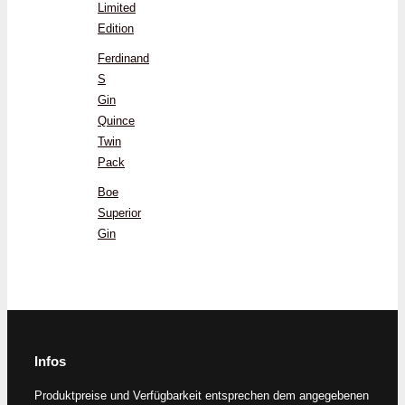
Limited
Edition
Ferdinand
S
Gin
Quince
Twin
Pack
Boe
Superior
Gin
Infos
Produktpreise und Verfügbarkeit entsprechen dem angegebenen