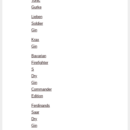
Tonic
Gurke
Lieben
Soldier
Gin
Krax
Gin
Bavarian
Firefighter
S
Dry
Gin
Commander
Edition
Ferdinands
Saar
Dry
Gin