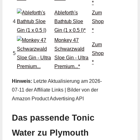
*
Ableforth's
Zum
4
Bathtub Sloe
Shop
Gin (1 x 0.5 l)*
*
Monkey 47
Zum
Schwarzwald
5
Shop
Sloe Gin - Ultra
*
Premium...*
Hinweis:
Letzte Aktualisierung am 2026-
07-11 der Affiliate Links | Bilder von der
Amazon Product Advertising API
Das passende Tonic
Water zu Plymouth