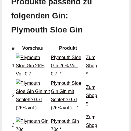
Produkte passend zu
folgenden Gin:
Plymouth Sloe Gin
#
Vorschau
Produkt
Plymouth Sloe
Zum
1
Gin 26% Vol.
Shop
0,7 l*
*
Plymouth Sloe
Zum
Gin Gin mit
2
Shop
Schlehe 0,7l
*
(26% vol.)-...*
Zum
Plymouth Gin
3
Shop
70cl*