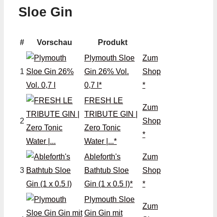
Sloe Gin
#
Vorschau
Produkt
Plymouth Sloe
Zum
1
Gin 26% Vol.
Shop
0,7 l*
*
FRESH LE
Zum
TRIBUTE GIN |
2
Shop
Zero Tonic
*
Water |...*
Ableforth's
Zum
3
Bathtub Sloe
Shop
Gin (1 x 0.5 l)*
*
Plymouth Sloe
Zum
Gin Gin mit