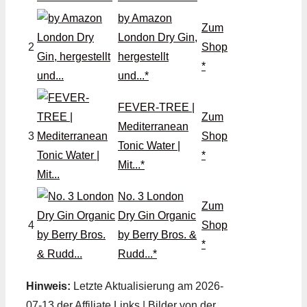
by Amazon
Zum
London Dry Gin,
2
Shop
hergestellt
*
und...*
FEVER-TREE |
Zum
Mediterranean
3
Shop
Tonic Water |
*
Mit...*
No. 3 London
Zum
Dry Gin Organic
4
Shop
by Berry Bros. &
*
Rudd...*
Hinweis:
Letzte Aktualisierung am 2026-
07-13 der Affiliate Links | Bilder von der