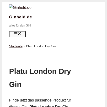
Zum
Inhalt
Ginheld.de
springen
alles für den GIN
Menü
Startseite
»
Platu London Dry Gin
Platu London Dry
Gin
Finde jetzt das passende Produkt für
diesen Gin:
Platu London Dry Gin
.