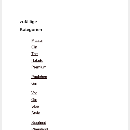
zufällige
Kategorien
Matsui
Gin
The
Hakuto
Premium
Paulchen
Gin
Vor
Gin
Sloe
Style
Siegfried
Rheinland