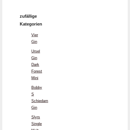
zufällige
Kategorien
Vier
Gin
Ursel
Gin
Dark
Forest
Mini
Bobby
S
Schiedam
Gin
Slyrs
Single