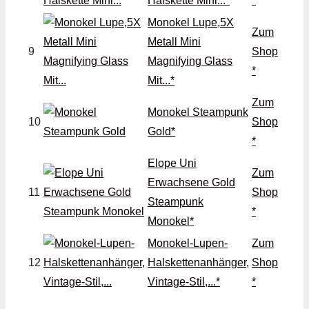
Halskette Mini...*
*
Monokel Lupe,5X
Zum
Metall Mini
9
Shop
Magnifying Glass
*
Mit...*
Zum
Monokel Steampunk
10
Shop
Gold*
*
Elope Uni
Zum
Erwachsene Gold
11
Shop
Steampunk
*
Monokel*
Monokel-Lupen-
Zum
12
Halskettenanhänger,
Shop
Vintage-Stil,...*
*