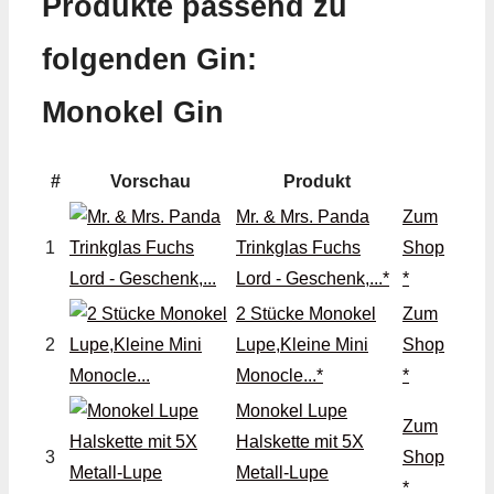
Produkte passend zu
folgenden Gin:
Monokel Gin
#
Vorschau
Produkt
Mr. & Mrs. Panda
Zum
1
Trinkglas Fuchs
Shop
Lord - Geschenk,...*
*
2 Stücke Monokel
Zum
2
Lupe,Kleine Mini
Shop
Monocle...*
*
Monokel Lupe
Zum
Halskette mit 5X
3
Shop
Metall-Lupe
*