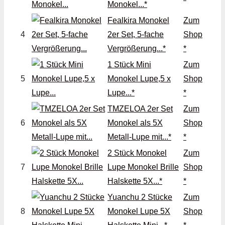
Monokel...*
Fealkira Monokel
Zum
4
2er Set, 5-fache
Shop
Vergrößerung...*
*
1 Stück Mini
Zum
5
Monokel Lupe,5 x
Shop
Lupe...*
*
TMZELOA 2er Set
Zum
6
Monokel als 5X
Shop
Metall-Lupe mit...*
*
2 Stück Monokel
Zum
7
Lupe Monokel Brille
Shop
Halskette 5X...*
*
Yuanchu 2 Stücke
Zum
8
Monokel Lupe 5X
Shop