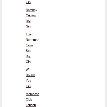
Gin
Bombay
Original
Dry
Gin
The
Northman
Calm
Sea
Dry
Gin
W
Double
You
Gin
Mombasa
Club
London