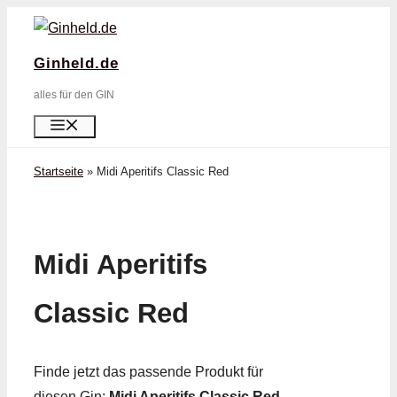
Zum
Inhalt
Ginheld.de
springen
alles für den GIN
Menü
Startseite
»
Midi Aperitifs Classic Red
Midi Aperitifs
Classic Red
Finde jetzt das passende Produkt für
diesen Gin:
Midi Aperitifs Classic Red
.