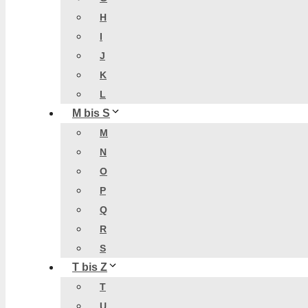
H
I
J
K
L
M bis S
M
N
O
P
Q
R
S
T bis Z
T
U