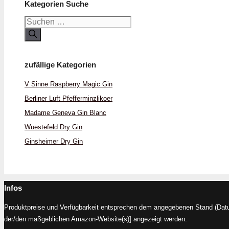
Kategorien Suche
Suchen
nach:
zufällige Kategorien
V Sinne Raspberry Magic Gin
Berliner Luft Pfefferminzlikoer
Madame Geneva Gin Blanc
Wuestefeld Dry Gin
Ginsheimer Dry Gin
Infos
Produktpreise und Verfügbarkeit entsprechen dem angegebenen Stand (Datum
der/den maßgeblichen Amazon-Website(s)] angezeigt werden.