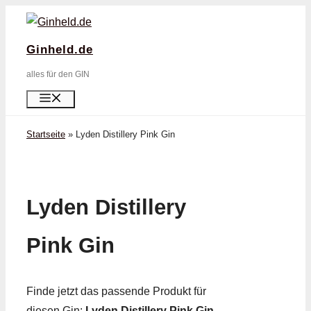
Zum
Inhalt
Ginheld.de
springen
alles für den GIN
Menü
Startseite
»
Lyden Distillery Pink Gin
Lyden Distillery
Pink Gin
Finde jetzt das passende Produkt für
diesen Gin:
Lyden Distillery Pink Gin
.