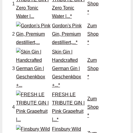
1
Shop
Zero Tonic
*
Water |...*
Gordon's Pink
Zum
2
Gin, Premium
Shop
destilliert,...*
*
Skin Gin |
Handcrafted
Zum
3
German Gin |
Shop
Geschenkbox
*
+...*
FRESH LE
Zum
TRIBUTE GIN |
4
Shop
Pink Grapefruit
*
|...*
Finsbury Wild