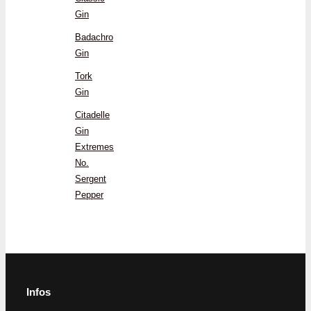
Gin
Badachro
Gin
Tork
Gin
Citadelle
Gin
Extremes
No.
Sergent
Pepper
Infos