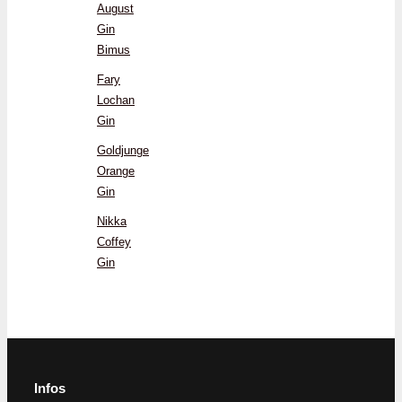
August
Gin
Bimus
Fary
Lochan
Gin
Goldjunge
Orange
Gin
Nikka
Coffey
Gin
Infos