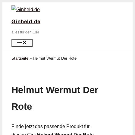
Zum
Inhalt
Ginheld.de
springen
alles für den GIN
Menü
Startseite
»
Helmut Wermut Der Rote
Helmut Wermut Der
Rote
Finde jetzt das passende Produkt für
diesen Gin:
Helmut Wermut Der Rote
.