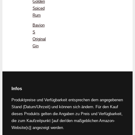
Golden
Spiced
Rum
Bavion
S
Original
Gin
Infos
Produktpreise und Verfügbarkeit entsprechen dem angegebenen
Stand (Datum/Uhrzeit) und können sich ändern. Für den Kauf
dieses Produkts gelten die Angaben zu Preis und Verfügbarkeit,
die zum Kaufzeitpunkt [auf der/den maßgeblichen Amazon-
Website(s)] angezeigt werden.