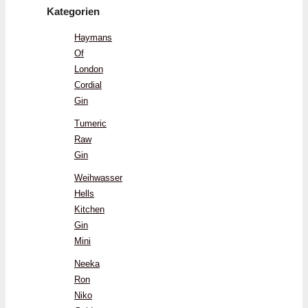
Kategorien
Haymans
Of
London
Cordial
Gin
Tumeric
Raw
Gin
Weihwasser
Hells
Kitchen
Gin
Mini
Neeka
Ron
Niko