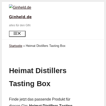
Zum
Inhalt
Ginheld.de
springen
alles für den GIN
Menü
Startseite
»
Heimat Distillers Tasting Box
Heimat Distillers
Tasting Box
Finde jetzt das passende Produkt für
diesen Gin:
Heimat Distillers Tasting