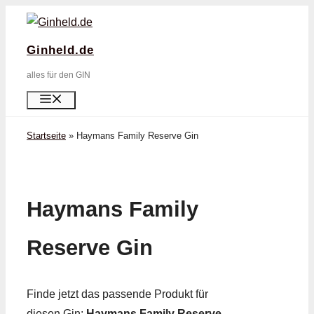
Zum
Inhalt
Ginheld.de
springen
alles für den GIN
Menü
Startseite
»
Haymans Family Reserve Gin
Haymans Family
Reserve Gin
Finde jetzt das passende Produkt für
diesen Gin:
Haymans Family Reserve