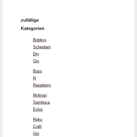
zufällige
Kategorien
Bobbys
Schiedam
Dry
Gin
Buss
N
Raspberry
Molinari
Sambuca
Extra
Roku
Craft
Gin