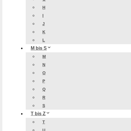
H
I
J
K
L
M bis S
M
N
O
P
Q
R
S
T bis Z
T
U