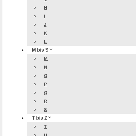
H
I
J
K
L
M bis S
M
N
O
P
Q
R
S
T bis Z
T
U