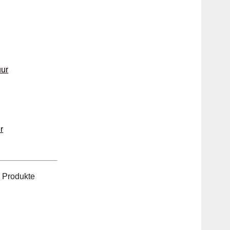
uur
r
n Produkte