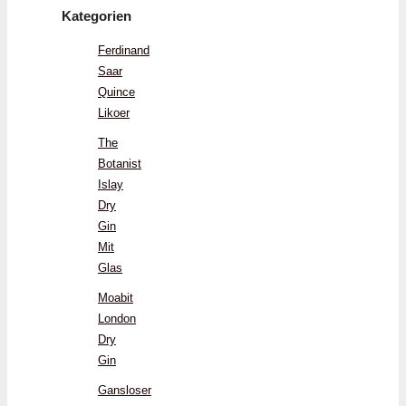
Kategorien
Ferdinand
Saar
Quince
Likoer
The
Botanist
Islay
Dry
Gin
Mit
Glas
Moabit
London
Dry
Gin
Gansloser