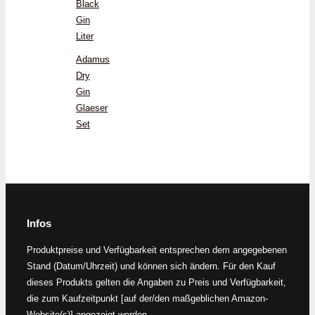
Black
Gin
Liter
Adamus
Dry
Gin
Glaeser
Set
Infos
Produktpreise und Verfügbarkeit entsprechen dem angegebenen
Stand (Datum/Uhrzeit) und können sich ändern. Für den Kauf
dieses Produkts gelten die Angaben zu Preis und Verfügbarkeit,
die zum Kaufzeitpunkt [auf der/den maßgeblichen Amazon-
Website(s)] angezeigt werden.