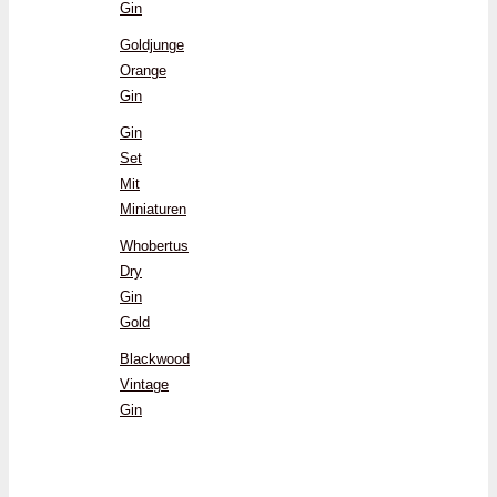
Gin
Goldjunge
Orange
Gin
Gin
Set
Mit
Miniaturen
Whobertus
Dry
Gin
Gold
Blackwood
Vintage
Gin