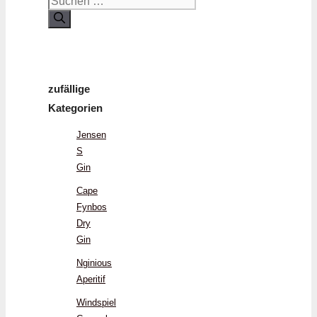
Suchen
nach:
zufällige
Kategorien
Jensen
S
Gin
Cape
Fynbos
Dry
Gin
Nginious
Aperitif
Windspiel