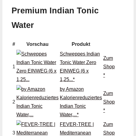
Premium Indian Tonic
Water
#
Vorschau
Produkt
Schweppes Indian
Zum
Tonic Water Zero
1
Shop
EINWEG (6 x
*
1,25...*
by Amazon
Zum
Kalorienreduziertes
2
Shop
Indian Tonic
*
Water,...*
FEVER-TREE |
Zum
3
Mediterranean
Shop