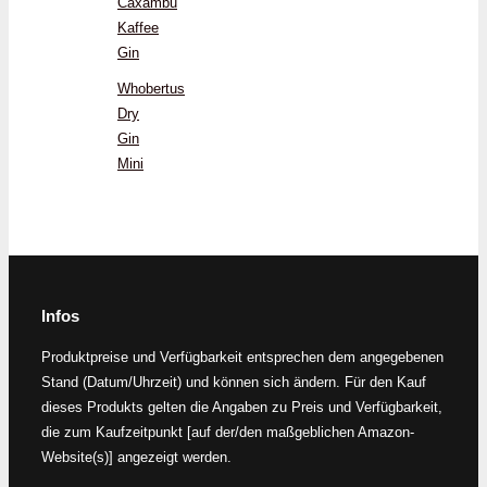
Caxambu
Kaffee
Gin
Whobertus
Dry
Gin
Mini
Infos
Produktpreise und Verfügbarkeit entsprechen dem angegebenen
Stand (Datum/Uhrzeit) und können sich ändern. Für den Kauf
dieses Produkts gelten die Angaben zu Preis und Verfügbarkeit,
die zum Kaufzeitpunkt [auf der/den maßgeblichen Amazon-
Website(s)] angezeigt werden.