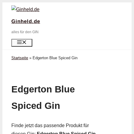
Zum
Inhalt
Ginheld.de
springen
alles für den GIN
Menü
Startseite
»
Edgerton Blue Spiced Gin
Edgerton Blue
Spiced Gin
Finde jetzt das passende Produkt für
diesen Gin:
Edgerton Blue Spiced Gin
.