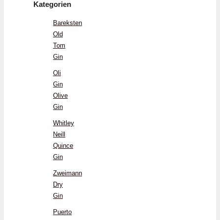
Kategorien
Bareksten
Old
Tom
Gin
Oli
Gin
Olive
Gin
Whitley
Neill
Quince
Gin
Zweimann
Dry
Gin
Puerto