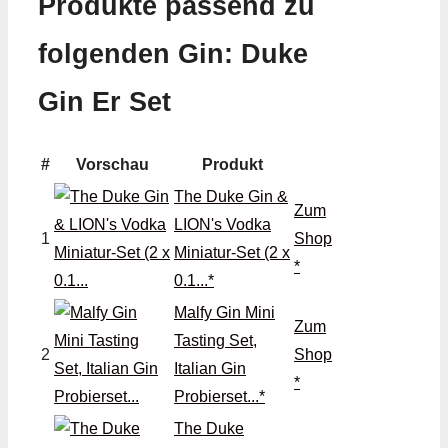
Produkte passend zu
folgenden Gin: Duke
Gin Er Set
#
Vorschau
Produkt
The Duke Gin &
Zum
LION's Vodka
1
Shop
Miniatur-Set (2 x
*
0.1...*
Malfy Gin Mini
Zum
Tasting Set,
2
Shop
Italian Gin
*
Probierset...*
‎The Duke