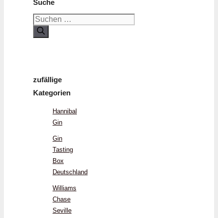
Suche
Suchen
nach:
zufällige
Kategorien
Hannibal
Gin
Gin
Tasting
Box
Deutschland
Williams
Chase
Seville