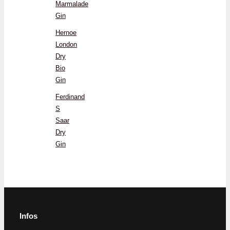
Marmalade
Gin
Hernoe
London
Dry
Bio
Gin
Ferdinand
S
Saar
Dry
Gin
Infos