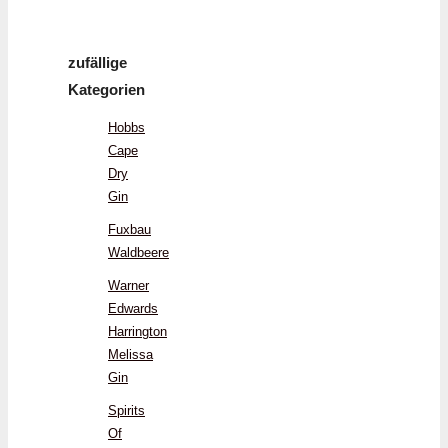
zufällige
Kategorien
Hobbs
Cape
Dry
Gin
Fuxbau
Waldbeere
Warner
Edwards
Harrington
Melissa
Gin
Spirits
Of