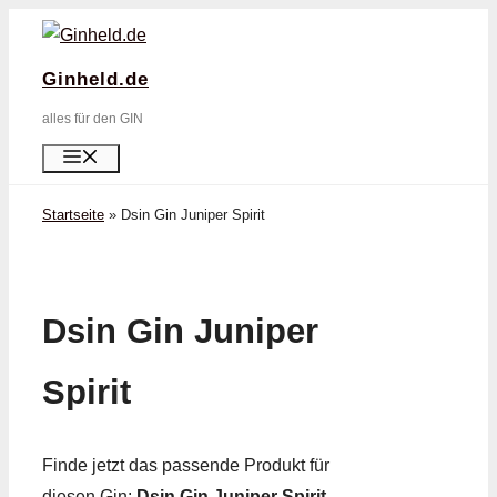
Zum
Inhalt
Ginheld.de
springen
alles für den GIN
Menü
Startseite
»
Dsin Gin Juniper Spirit
Dsin Gin Juniper
Spirit
Finde jetzt das passende Produkt für
diesen Gin:
Dsin Gin Juniper Spirit
.