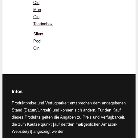
Old
Man
Gin
Tastingbox
Silent
Pool
Gin
Infos
Produktpreise und Verfügbarkeit entsprechen dem angegebenen
Stand (Datum/Uhrzeit) und können sich ändern. Für den Kauf
dieses Produkts gelten die Angaben zu Preis und Verfügbarkeit,
die zum Kaufzeitpunkt [auf der/den maßgeblichen Amazon-
Website(s)] angezeigt werden.