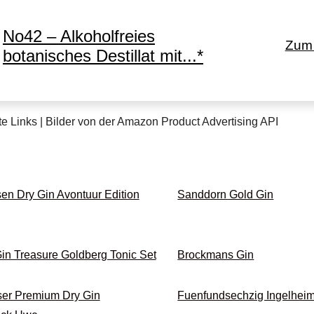
No42 – Alkoholfreies
Zum 
botanisches Destillat mit...*
te Links | Bilder von der Amazon Product Advertising API
en Dry Gin Avontuur Edition
Sanddorn Gold Gin
Gin Treasure Goldberg Tonic Set
Brockmans Gin
er Premium Dry Gin
Fuenfundsechzig Ingelheim