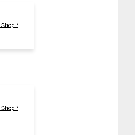
Shop *
Shop *