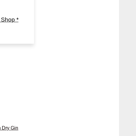
Shop *
 Dry Gin