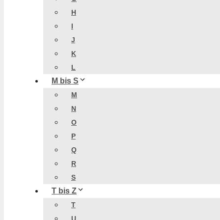
H
I
J
K
L
M bis S
M
N
O
P
Q
R
S
T bis Z
T
U