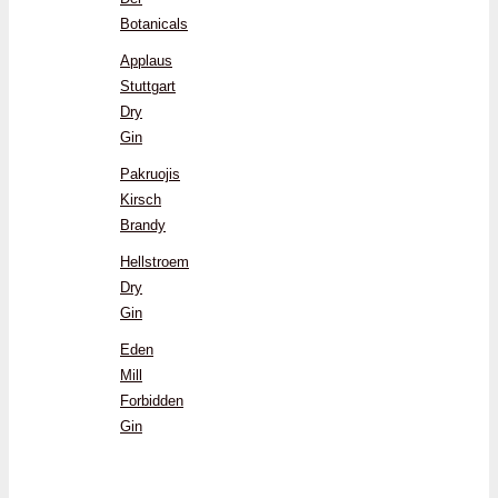
Botanicals
Applaus
Stuttgart
Dry
Gin
Pakruojis
Kirsch
Brandy
Hellstroem
Dry
Gin
Eden
Mill
Forbidden
Gin