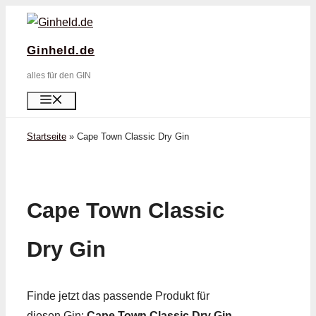
Zum
Inhalt
Ginheld.de
springen
alles für den GIN
Menü
Startseite
»
Cape Town Classic Dry Gin
Cape Town Classic
Dry Gin
Finde jetzt das passende Produkt für
diesen Gin:
Cape Town Classic Dry Gin
.