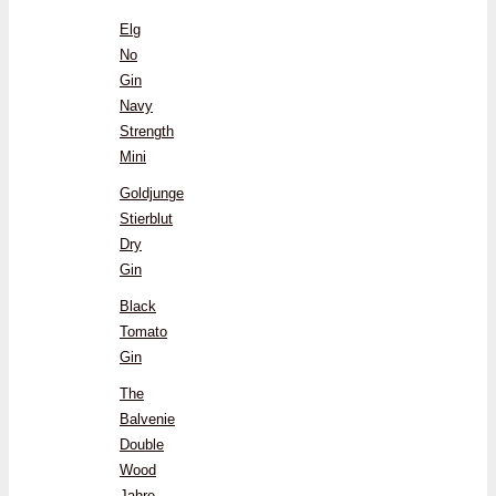
Elg
No
Gin
Navy
Strength
Mini
Goldjunge
Stierblut
Dry
Gin
Black
Tomato
Gin
The
Balvenie
Double
Wood
Jahre