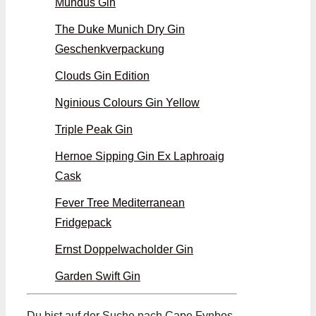
Mundus Gin
The Duke Munich Dry Gin
Geschenkverpackung
Clouds Gin Edition
Nginious Colours Gin Yellow
Triple Peak Gin
Hernoe Sipping Gin Ex Laphroaig
Cask
Fever Tree Mediterranean
Fridgepack
Ernst Doppelwacholder Gin
Garden Swift Gin
Du bist auf der Suche nach Cape Fynbos