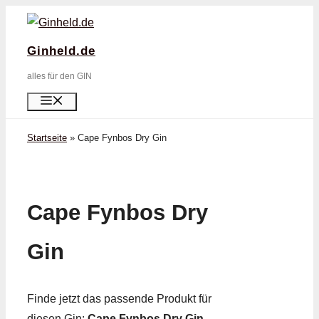
Zum
Inhalt
Ginheld.de
springen
alles für den GIN
Menü
Startseite
»
Cape Fynbos Dry Gin
Cape Fynbos Dry
Gin
Finde jetzt das passende Produkt für
diesen Gin:
Cape Fynbos Dry Gin
.