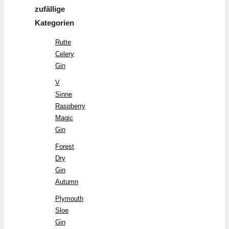
zufällige
Kategorien
Rutte
Celery
Gin
V
Sinne
Raspberry
Magic
Gin
Forest
Dry
Gin
Autumn
Plymouth
Sloe
Gin