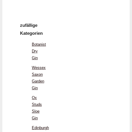
zufällige
Kategorien
Botanist
Dry
Gin
Wessex
Saxon
Garden
Gin
Ox
Studs
Sloe
Gin
Edinburgh