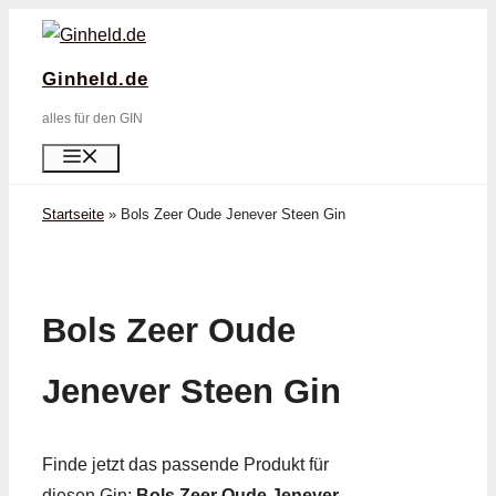
Zum
Inhalt
Ginheld.de
springen
alles für den GIN
Menü
Startseite
»
Bols Zeer Oude Jenever Steen Gin
Bols Zeer Oude
Jenever Steen Gin
Finde jetzt das passende Produkt für
diesen Gin:
Bols Zeer Oude Jenever