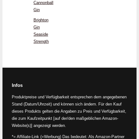
Cannonball
Gin
Brighton
Gin
Seaside
Strength
Infos
Produktpreise und Verfügbarkeit entsprechen dem angegebenen
Stand (Datum/Uhrzeit) und können sich ändern. Für den Kauf
dieses Produkts gelten die Angaben zu Preis und Verfügbarkeit,
die zum Kaufzeitpunkt [auf der/den maßgeblichen Amazon-
Website(s)] angezeigt werden.
*= Affiliate-Link (=Werbung) Das bedeutet: Als Amazon-Partner