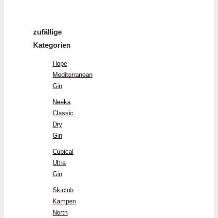
zufällige
Kategorien
Hope
Mediterranean
Gin
Neeka
Classic
Dry
Gin
Cubical
Ultra
Gin
Skiclub
Kampen
North