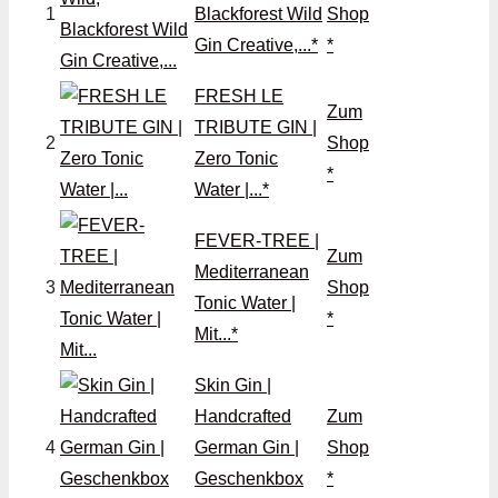
1
Blackforest Wild
Shop
Gin Creative,...*
*
FRESH LE
Zum
TRIBUTE GIN |
2
Shop
Zero Tonic
*
Water |...*
FEVER-TREE |
Zum
Mediterranean
3
Shop
Tonic Water |
*
Mit...*
Skin Gin |
Handcrafted
Zum
4
German Gin |
Shop
Geschenkbox
*