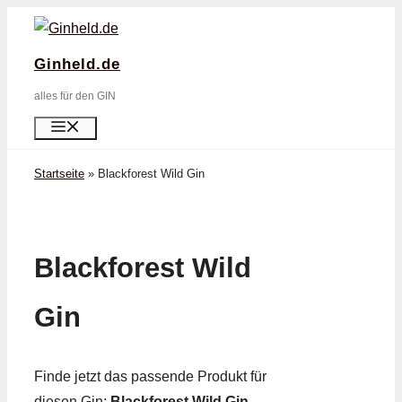
Zum
Inhalt
Ginheld.de
springen
alles für den GIN
Menü
Startseite
»
Blackforest Wild Gin
Blackforest Wild
Gin
Finde jetzt das passende Produkt für
diesen Gin:
Blackforest Wild Gin
.