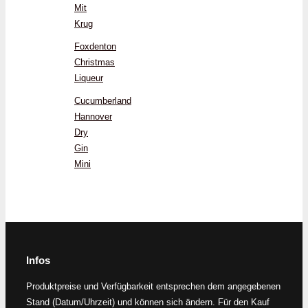
Mit
Krug
Foxdenton
Christmas
Liqueur
Cucumberland
Hannover
Dry
Gin
Mini
Infos
Produktpreise und Verfügbarkeit entsprechen dem angegebenen
Stand (Datum/Uhrzeit) und können sich ändern. Für den Kauf