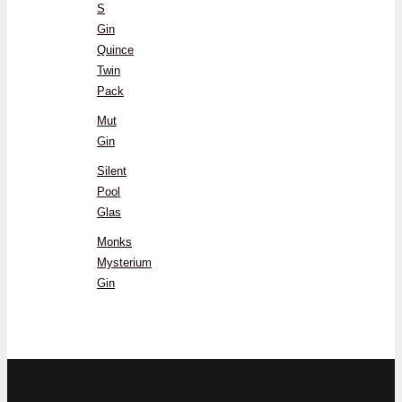
S
Gin
Quince
Twin
Pack
Mut
Gin
Silent
Pool
Glas
Monks
Mysterium
Gin