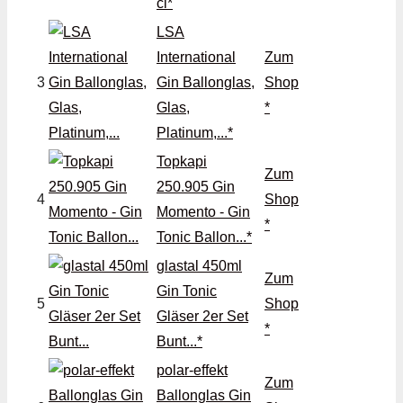
cl*
LSA
International
Zum
3
Gin Ballonglas,
Shop
Glas,
*
Platinum,...*
Topkapi
Zum
250.905 Gin
4
Shop
Momento - Gin
*
Tonic Ballon...*
glastal 450ml
Zum
Gin Tonic
5
Shop
Gläser 2er Set
*
Bunt...*
polar-effekt
Zum
Ballonglas Gin