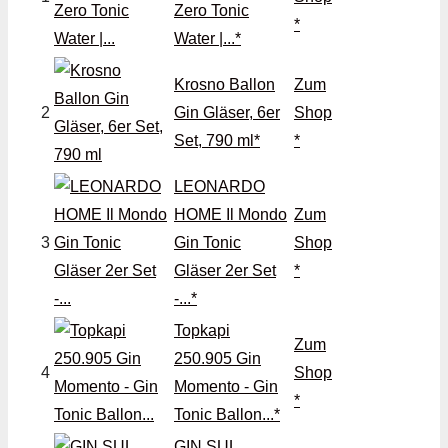
Zero Tonic
*
Water |...*
Krosno Ballon
Zum
2
Gin Gläser, 6er
Shop
Set, 790 ml*
*
LEONARDO
HOME Il Mondo
Zum
3
Gin Tonic
Shop
Gläser 2er Set
*
-...*
Topkapi
Zum
250.905 Gin
4
Shop
Momento - Gin
*
Tonic Ballon...*
GIN SUL