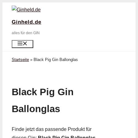
Zum
Inhalt
Ginheld.de
springen
alles für den GIN
Menü
Startseite
»
Black Pig Gin Ballonglas
Black Pig Gin
Ballonglas
Finde jetzt das passende Produkt für
diesen Gin:
Black Pig Gin Ballonglas
.