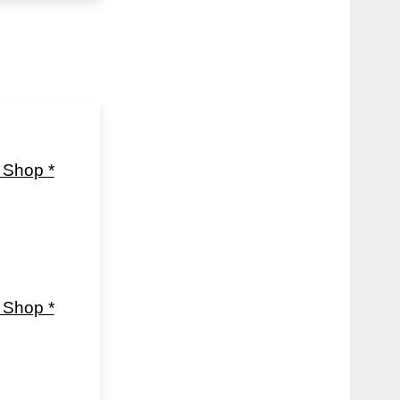
Shop *
Shop *