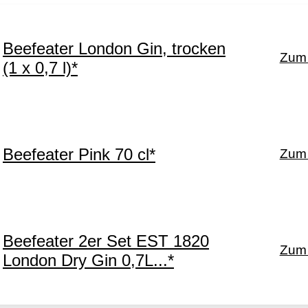
Beefeater London Gin, trocken
Zum 
(1 x 0,7 l)*
Beefeater Pink 70 cl*
Zum 
Beefeater 2er Set EST 1820
Zum 
London Dry Gin 0,7L...*