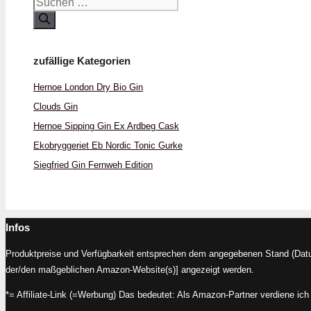
Suchen
nach:
zufällige Kategorien
Hernoe London Dry Bio Gin
Clouds Gin
Hernoe Sipping Gin Ex Ardbeg Cask
Ekobryggeriet Eb Nordic Tonic Gurke
Siegfried Gin Fernweh Edition
Infos
Produktpreise und Verfügbarkeit entsprechen dem angegebenen Stand (Datum
der/den maßgeblichen Amazon-Website(s)] angezeigt werden.
*= Affiliate-Link (=Werbung) Das bedeutet: Als Amazon-Partner verdiene ich 