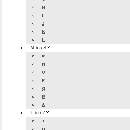
H
I
J
K
L
M bis S
M
N
O
P
Q
R
S
T bis Z
T
U