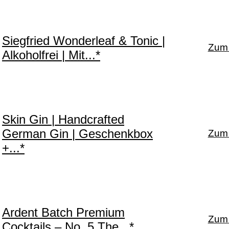
Siegfried Wonderleaf & Tonic |
Zum 
Alkoholfrei | Mit...*
Skin Gin | Handcrafted
German Gin | Geschenkbox
Zum 
+...*
Ardent Batch Premium
Zum 
Cocktails – No. 5 The...*