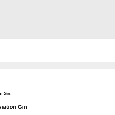
on Gin
.
iation Gin