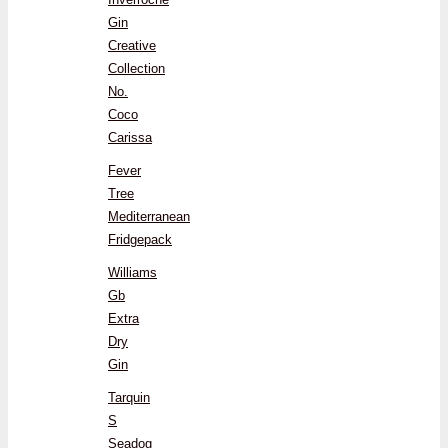
Gin
Creative
Collection
No.
Coco
Carissa
Fever
Tree
Mediterranean
Fridgepack
Williams
Gb
Extra
Dry
Gin
Tarquin
S
Seadog